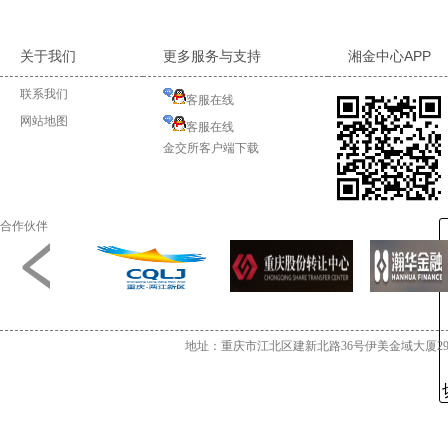
关于我们
更多服务与支持
湘金中心APP
联系我们
客服在线
网站地图
客服在线
金交所客户端下载
合作伙伴
地址：重庆市江北区建新北路36号伊美金域